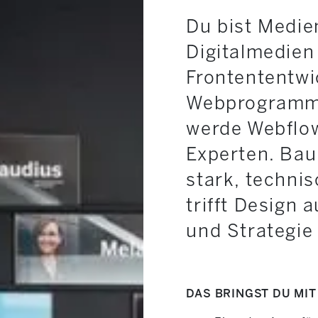
Du bist Medie
Digitalmedien
Frontententw
Webprogrammi
werde Webflow
Experten. Bau
stark, techni
trifft Design 
und Strategie 
DAS BRINGST DU MIT