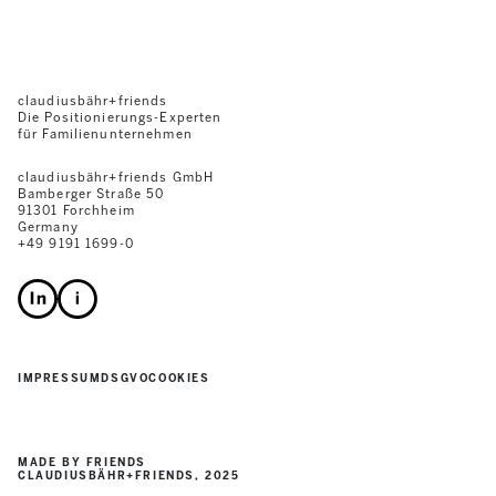
claudiusbähr+friends
Die Positionierungs-Experten
für Familienunternehmen
claudiusbähr+friends GmbH
Bamberger Straße 50
91301 Forchheim
Germany
+49 9191 1699-0
IMPRESSUM
DSGVO
COOKIES
MADE BY FRIENDS
CLAUDIUSBÄHR+FRIENDS, 2025