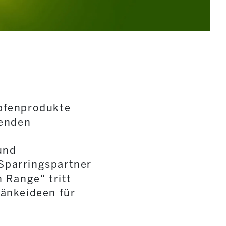
opfenprodukte
renden
und
Sparringspartner
 Range“ tritt
ränkeideen für